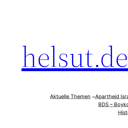
Zum
Inhalt
springen
helsut.d
Aktuelle Themen
Apartheid Isr
BDS – Boyko
Hist