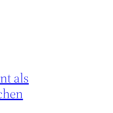
nt als
echen