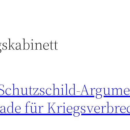
gskabinett
Schutzschild-Argume
sade für Kriegsverbr