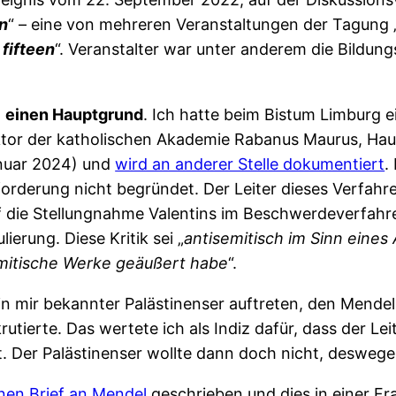
n
“ – eine von mehreren Veranstaltungen der Tagung 
fifteen
“. Veranstalter war unter anderem die Bildun
t
einen Hauptgrund
. Ich hatte beim Bistum Limburg 
ektor der katholischen Akademie Rabanus Maurus, Ha
anuar 2024) und
wird an anderer Stelle dokumentiert
.
forderung nicht begründet. Der Leiter dieses Verfahr
f die Stellungnahme Valentins im Beschwerdeverfahre
ierung. Diese Kritik sei „
antisemitisch im Sinn eines 
isemitische Werke geäußert habe
“.
in mir bekannter Palästinenser auftreten, den Mende
rutierte. Das wertete ich als Indiz dafür, dass der Lei
t. Der Palästinenser wollte dann doch nicht, deswege
nen Brief an Mendel
geschrieben und dies in einer Fra