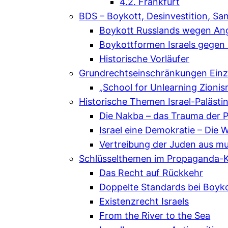
4.2. Frankfurt
BDS – Boykott, Desinvestition, Sa
Boykott Russlands wegen Angr
Boykottformen Israels gegen P
Historische Vorläufer
Grundrechtseinschränkungen Einze
„School for Unlearning Zioni
Historische Themen Israel-Palästi
Die Nakba – das Trauma der P
Israel eine Demokratie – Die 
Vertreibung der Juden aus m
Schlüsselthemen im Propaganda-K
Das Recht auf Rückkehr
Doppelte Standards bei Boyk
Existenzrecht Israels
From the River to the Sea