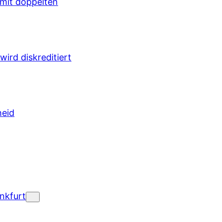
 mit doppelten
wird diskreditiert
heid
nkfurt