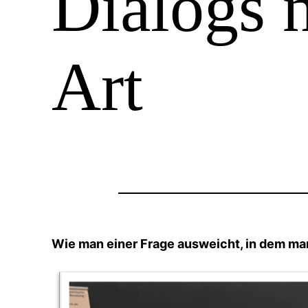
Dialogs 
Art
Wie man einer Frage ausweicht, in dem ma