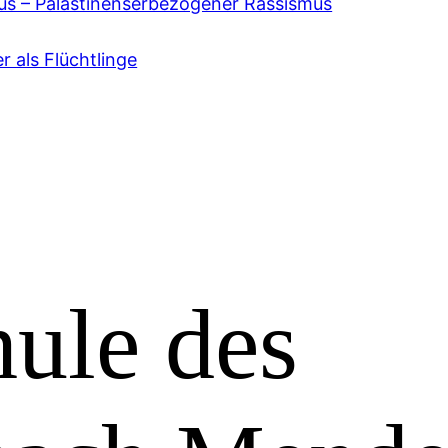
us – Palästinenserbezogener Rassismus
r als Flüchtlinge
ule des