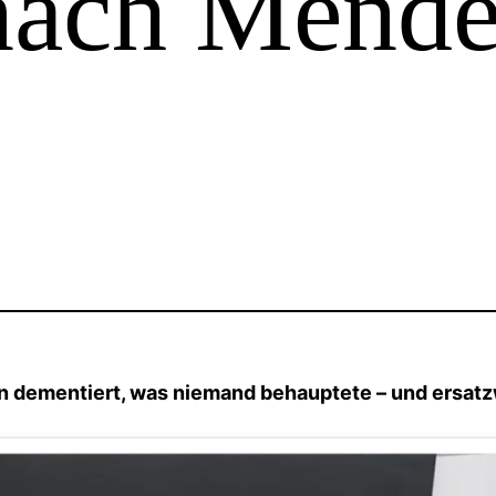
nach Mende
n dementiert, was niemand behauptete – und ersatzw