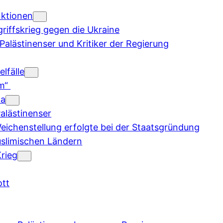
nktionen
iffskrieg gegen die Ukraine
alästinenser und Kritiker der Regierung
lfälle
sm“
na
alästinenser
Weichenstellung erfolgte bei der Staatsgründung
uslimischen Ländern
rieg
ott