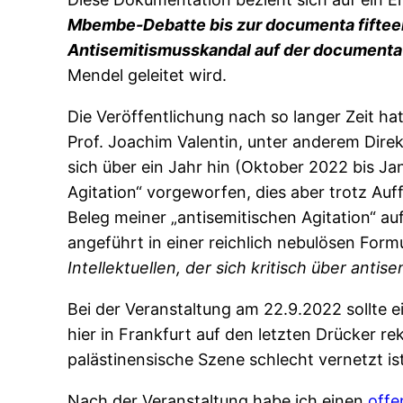
Mbembe-Debatte bis zur documenta fiftee
Antisemitismusskandal auf der documenta 
Mendel geleitet wird.
Die Veröffentlichung nach so langer Zeit ha
Prof. Joachim Valentin, unter anderem Dir
sich über ein Jahr hin (Oktober 2022 bis J
Agitation“ vorgeworfen, dies aber trotz Auf
Beleg meiner „antisemitischen Agitation“ au
angeführt in einer reichlich nebulösen Formul
Intellektuellen, der sich kritisch über ant
Bei der Veranstaltung am 22.9.2022 sollte e
hier in Frankfurt auf den letzten Drücker rek
palästinensische Szene schlecht vernetzt is
Nach der Veranstaltung habe ich einen
offe