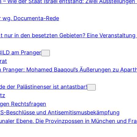
– Wie der Staat Israel entstand: Zwei Ausstellungen
er wg. Documenta-Rede
ht nur in den besetzten Gebieten? Eine Veranstaltung 
BILD am Pranger
rat
m Pranger: Mohamed Baaqoul’s Äußerungen zu Apart
de der Palästinenser ist antastbar!
tz
igen Rechtsfragen
BDS-Beschlüsse und Antisemitismusbekämpfung
naler Ebene. Die Provinzpossen in München und Fra