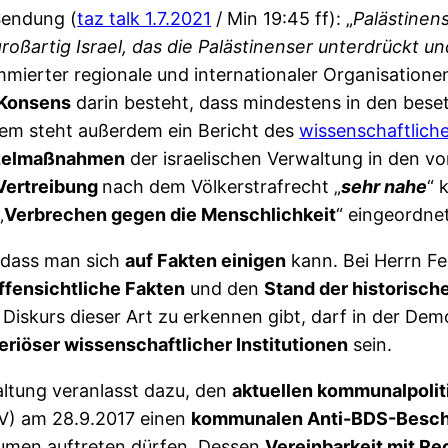
Sendung (
taz talk 1.7.2021
/ Min 19:45 ff): „
Palästinens
 großartig Israel, das die Palästinenser unterdrückt
mierter regionale und internationaler Organisatione
 Konsens
darin besteht, dass mindestens in den bes
Dem steht außerdem ein Bericht des
wissenschaftlich
zelmaßnahmen
der israelischen Verwaltung in den von
 Vertreibung
nach dem Völkerstrafrecht „
sehr nahe
“ 
„
Verbrechen gegen die Menschlichkeit
“ eingeordnet
, dass man sich
auf Fakten einigen
kann. Bei Herrn Fe
ffensichtliche Fakten
und den
Stand der historisc
Diskurs dieser Art zu erkennen gibt, darf in der Dem
eriöser wissenschaftlicher Institutionen
sein.
altung veranlasst dazu, den
aktuellen kommunalpolit
V) am 28.9.2017 einen
kommunalen Anti-BDS-Besch
Räumen auftreten dürfen. Dessen
Vereinbarkeit mit Re