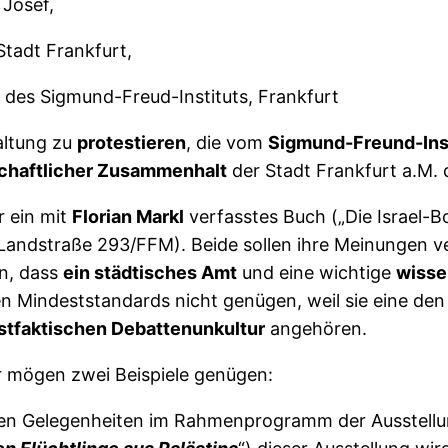
 Josef,
Stadt Frankfurt,
 des Sigmund-Freud-Instituts, Frankfurt
altung zu
protestieren
, die vom
Sigmund-Freund-Ins
lschaftlicher Zusammenhalt
der Stadt Frankfurt a.M. 
 ein mit
Florian Markl
verfasstes Buch („Die Israel-
Landstraße 293/FFM). Beide sollen ihre Meinungen v
en, dass
ein städtisches Amt
und eine wichtige
wisse
n Mindeststandards nicht genügen, weil sie eine de
stfaktischen Debattenunkultur
angehören.
er mögen zwei Beispiele genügen:
chen Gelegenheiten im Rahmenprogramm der Ausstell