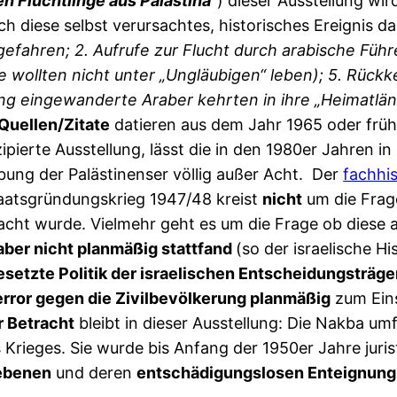
en Flüchtlinge aus Palästina
“) dieser Ausstellung wi
urch diese selbst verursachtes, historisches Ereignis 
gefahren; 2. Aufrufe zur Flucht durch arabische Führ
e wollten nicht unter „Ungläubigen“ leben); 5. Rückk
ng eingewanderte Araber kehrten in ihre „Heimatlä
Quellen/Zitate
datieren aus dem Jahr 1965 oder frühe
pierte Ausstellung, lässt die in den 1980er Jahren in 
bung der Palästinenser völlig außer Acht. Der
fachhis
taatsgründungskrieg 1947/48 kreist
nicht
um die Frage
sacht wurde. Vielmehr geht es um die Frage ob diese a
aber nicht planmäßig stattfand
(so der israelische H
esetzte Politik der israelischen Entscheidungsträge
error gegen die Zivilbevölkerung planmäßig
zum Eins
r Betracht
bleibt in dieser Ausstellung: Die Nakba um
rieges. Sie wurde bis Anfang der 1950er Jahre juris
iebenen
und deren
entschädigungslosen Enteignung