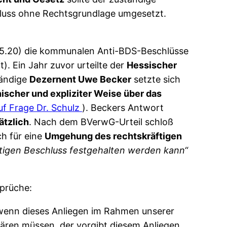
hluss ohne Rechtsgrundlage umgesetzt.
35.20) die kommunalen Anti-BDS-Beschlüsse
). Ein Jahr zuvor urteilte der
Hessischer
tändige
Dezernent Uwe Becker
setzte sich
nischer und expliziter Weise über das
f Frage Dr. Schulz
). Beckers Antwort
ätzlich
. Nach dem BVerwG-Urteil schloß
ch für eine
Umgehung des rechtskräftigen
tigen Beschluss festgehalten werden kann“
sprüche:
wenn dieses Anliegen im Rahmen unserer
lären müssen, der vorgibt diesem Anliegen