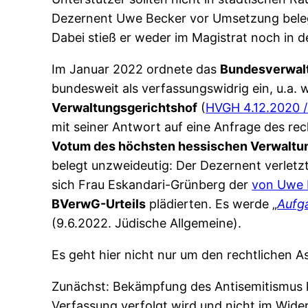
Dezernent Uwe Becker vor Umsetzung bel
Dabei stieß er weder im Magistrat noch in 
Im Januar 2022 ordnete das
Bundesverwal
bundesweit als verfassungswidrig ein, u.a. 
Verwaltungsgerichtshof
(
HVGH 4.12.2020 /
mit seiner Antwort auf eine Anfrage des re
Votum des höchsten hessischen Verwaltu
belegt unzweideutig: Der Dezernent verletz
sich
Frau Eskandari-Grünberg
der
von Uwe 
BVerwG-Urteils
plädierten. Es werde „
Aufg
(9.6.2022. Jüdische Allgemeine).
Es geht hier nicht nur um den rechtlichen
Zunächst: Bekämpfung des Antisemitismus
Verfassung verfolgt wird und nicht im Wide