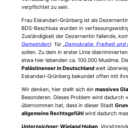
verpflichtet zu sein.
Frau Eskandari-Grünberg ist als Dezernentin 
BDS-Beschluss wurden in verfassungswidriger
Zuständigkeit der Dezernentin fallende, k
Gemeinden
) für
„
Demokratie, Freiheit und 
sollen
.
Zu dem in erster Linie diskriminierte
etwa hier lebenden ca. 100.000 Muslime. Di
Palästinenser in Deutschland
weit überwie
Eskandari-Grünberg bekundet offen mit ihre
Wir denken, hier stellt sich ein
massives Gl
Besonderen. Dieses Problem wird dadurch ve
übernommen hat, dass in dieser Stadt
Grun
allgemeine Rechtsgefühl
wird dadurch mas
Unterzeichner: Wieland Hoban
, Vorsitzend