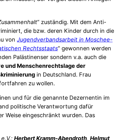
r Zusammenhalt
“ zuständig. Mit dem Anti-
miniert, die bzw. deren Kinder durch in die
bau von
Jugendverbandsarbeit in Moschee-
tischen Rechtsstaats
“ gewonnen werden
enden Palästinenser sondern v.a. auch die
ve und Menschenrechtslage der
skriminierung
in Deutschland. Frau
fortfahren zu wollen.
inen und für die genannte Dezernentin im
mand politische Verantwortung dafür
ger Weise eingeschränkt wurden. Das
 e.V.;
Herbert Kramm-Abendroth
,
Helmut