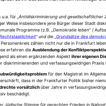
u.a. für „
Antidiskriminierung und gesellschaftliche
 Weise insbesondere jene Bürger dieser Stadt diskri
ommunale Programme (z.B.
„Demokratie leben
“ / Auf
Rechtstaatlichkeit
“ und
die „
Grundsätze des demokra
n Personenkreis zählen nicht nur die in Frankfurt leb
ese erfahren die
Ausblendung der Konfliktperspekti
gend als einen ergänzenden Aspekt
ihrer eigenen Di
r diskriminierenden und verfassungswidrigen Praxis 
aubwürdigkeitsproblem
für den Magistrat im Allgeme
rschärft, dass in der Frankfurter Politik bisher nie
drechte vorsätzlich
über Jahre in verfassungswidri
siv beschädigt.
er Jüdische Stimme für gerechten Frieden in Nahost