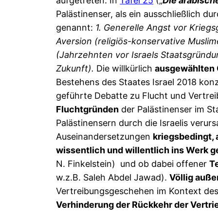
aufgetreten. In
Tafel 25
(„
Die arabisch
Palästinenser, als ein ausschließlich d
genannt:
1. Generelle Angst vor Kriegs
Aversion (religiös-konservative Muslim
(Jahrzehnten vor Israels Staatsgründu
Zukunft).
Die willkürlich
ausgewählten 
Bestehens des Staates Israel 2018 konzi
geführte Debatte zu Flucht und Vertrei
Fluchtgründen
der Palästinenser im S
Palästinensern durch die Israelis verur
Auseinandersetzungen
kriegsbedingt, 
wissentlich und willentlich ins Werk g
N. Finkelstein) und ob dabei offener
T
w.z.B. Saleh Abdel Jawad).
Völlig auße
Vertreibungsgeschehen im Kontext des K
Verhinderung der Rückkehr der Vertr