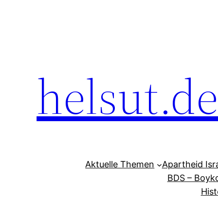
Zum
Inhalt
springen
helsut.d
Aktuelle Themen
Apartheid Isr
BDS – Boyko
Hist