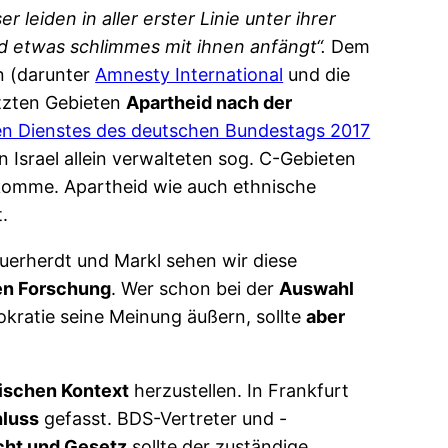
er leiden in aller erster Linie unter ihrer
 und etwas schlimmes mit ihnen anfängt“.
Dem
n (darunter
Amnesty International
und die
etzten Gebieten
Apartheid nach der
en Dienstes des deutschen Bundestags 2017
 Israel allein verwalteten sog. C-Gebieten
komme. Apartheid wie auch ethnische
.
uerherdt und Markl sehen wir diese
hen Forschung
. Wer schon bei der
Auswahl
okratie seine Meinung äußern, sollte
aber
ischen Kontext
herzustellen. In Frankfurt
luss
gefasst. BDS-Vertreter und -
cht und Gesetz
sollte der zuständige