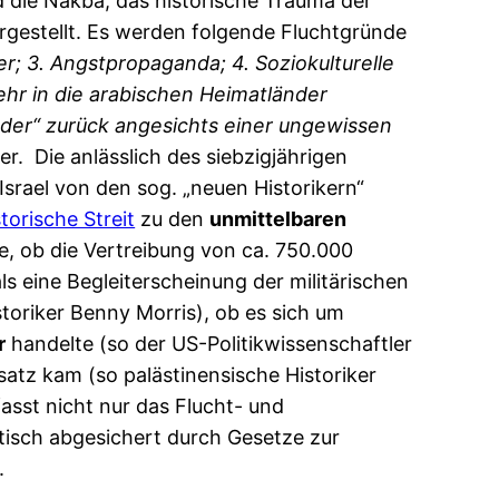
rd die Nakba, das historische Trauma der
dargestellt. Es werden folgende Fluchtgründe
er; 3. Angstpropaganda; 4. Soziokulturelle
ehr in die arabischen Heimatländer
nder“ zurück angesichts einer ungewissen
r. Die anlässlich des siebzigjährigen
Israel von den sog. „neuen Historikern“
torische Streit
zu den
unmittelbaren
, ob die Vertreibung von ca. 750.000
ls eine Begleiterscheinung der militärischen
istoriker Benny Morris), ob es sich um
r
handelte (so der US-Politikwissenschaftler
atz kam (so palästinensische Historiker
fasst nicht nur das Flucht- und
tisch abgesichert durch Gesetze zur
.