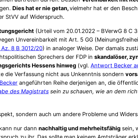
egen.
Dies hat er nie getan,
vielmehr hat er den Besc
der StVV auf Widerspruch.
tungsgericht
(Urteil vom 20.01.2022 – BVerwG 8 C 
wegen Unvereinbarkeit mit Art. 5 GG (Meinungsfreiheit
 Az. 8 B 3012/20
) in analoger Weise. Der damals zus
chtspolitischen Sprechers der FDP in
skandalöser, zy
ngsgerichts Hessens hinweg
(vgl.
Antwort Becker au
te die Verfassung nicht aus Unkenntnis sondern
vors
Becker
angeführten Reihe derjenigen an, die öffentli
abe des Magistrats
sein zu schauen, wie an dem rich
 Aspekt, sondern auch um andere Probleme und Wider
 kann nur dann
nachhaltig und mehrheitsfähig
sein, 
rspruch zu ihr. Das sollte man keinem Amtsträger erk