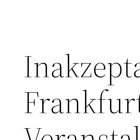
Inakzepta
Frankfurt
Veransta